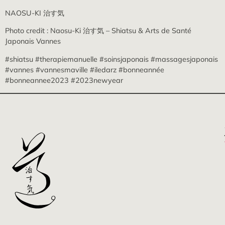
NAOSU-KI 治す気
Photo credit : Naosu-Ki 治す気 – Shiatsu & Arts de Santé
Japonais Vannes
#shiatsu #therapiemanuelle #soinsjaponais #massagesjaponais
#vannes #vannesmaville #iledarz #bonneannée
#bonneannee2023 #2023newyear