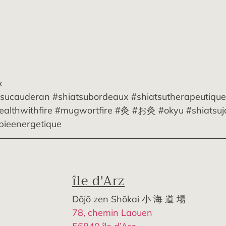
x
tsucauderan #shiatsubordeaux #shiatsutherapeutique
ealthwithfire #mugwortfire #灸 #お灸 #okyu #shiatsuj
pieenergetique
île d'Arz
Dōjō zen Shōkai 小 海 道 場
78, chemin Laouen