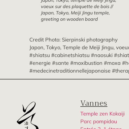
Japon, Tokyo, temple de Meiji Jingu,
voeux sur des plaquette de bois //
Japan, Tokyo, Meiji Jingu temple,
greeting on wooden board
Credit Photo: Sierpinski photography
Japon, Tokyo, Temple de Meiji Jingu, voeu
#shiatsu #cabinetshiatsu #naosuki #shia
#energie #sante #moxibustion #moxa #h
#medecinetraditionnellejaponaise #thera
Vannes
Temple zen Kokaiji
Parc pompidou